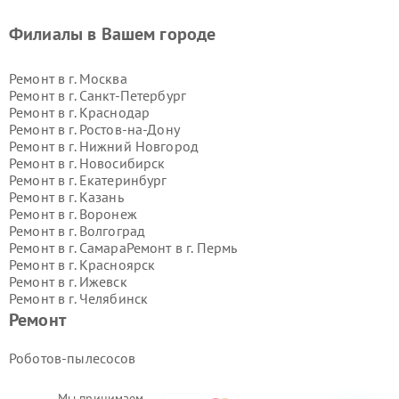
Филиалы в Вашем городе
Ремонт в г.
Москва
Ремонт в г.
Санкт-Петербург
Ремонт в г.
Краснодар
Ремонт в г.
Ростов-на-Дону
Ремонт в г.
Нижний Новгород
Ремонт в г.
Новосибирск
Ремонт в г.
Екатеринбург
Ремонт в г.
Казань
Ремонт в г.
Воронеж
Ремонт в г.
Волгоград
Ремонт в г.
Самара
Ремонт в г.
Пермь
Ремонт в г.
Красноярск
Ремонт в г.
Ижевск
Ремонт в г.
Челябинск
Ремонт в г.
Тюмень
Ремонт в г.
Уфа
Ремонт
Ремонт в г.
Омск
Ремонт в г.
Иркутск
Ремонт в г.
Ярославль
Роботов-пылесосов
Ремонт в г.
Саратов
Ремонт в г.
Барнаул
Мы принимаем