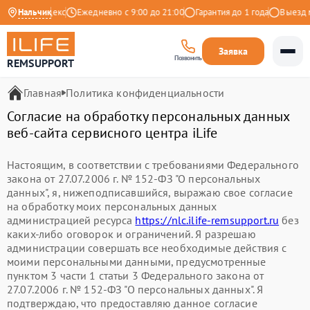
4.9 на Яндекс
Нальчик
Ежедневно с 9:00 до 21:00
Гарантия до 1 года
Выезд ма
Заявка
Позвонить
REMSUPPORT
Главная
Политика конфиденциальности
Согласие на обработку персональных данных
веб-сайта сервисного центра iLife
Настоящим, в соответствии с требованиями Федерального
закона от 27.07.2006 г. № 152-ФЗ "О персональных
данных", я, нижеподписавшийся, выражаю свое согласие
на обработку моих персональных данных
администрацией ресурса
https://nlc.ilife-remsupport.ru
без
каких-либо оговорок и ограничений. Я разрешаю
администрации совершать все необходимые действия с
моими персональными данными, предусмотренные
пунктом 3 части 1 статьи 3 Федерального закона от
27.07.2006 г. № 152-ФЗ "О персональных данных". Я
подтверждаю, что предоставляю данное согласие